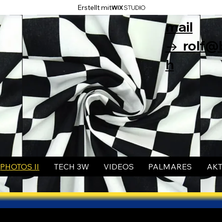
Erstellt mit
mail
→ rolf@b
h
PHOTOS II
TECH 3W
VIDEOS
PALMARES
AK
HIRM-ZOOM