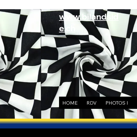
www.bilandsid
e.ch
HOME
RDV
PHOTOS I
DOPPELKLICKEN Sie auf ein GALERIE-Bild → Großer BILDSC